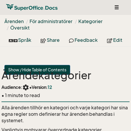
Toggle
navigat
Ärenden
För administratörer
Kategorier
Översikt
Språk
Share
Feedback
Edit
Show / Hide Table of Contents
Ärendekategorier
settings
Audience:
•
Version:
12
• 1 minute to read
Alla ärenden tillhör en kategori och varje kategori har sina
egna regler som definierar hur ärenden behandlas i
systemet.
Vanligtvis motsvarar överordnade kategorier