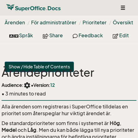
Toggle
navigat
Ärenden
För administratörer
Prioriteter
Översikt
Språk
Share
Feedback
Edit
Show / Hide Table of Contents
Ärendeprioriteter
settings
Audience:
•
Version:
12
• 3 minutes to read
Alla ärenden som registreras i SuperOffice tilldelas en
prioritet som återspeglar hur viktigt ärendet är.
De standardprioriteter som finns i systemet är
Hög
,
Medel
och
Låg
. Men du kan både lägga till nya prioriteter
och ändra inställningarna för befintliga prioriteter.