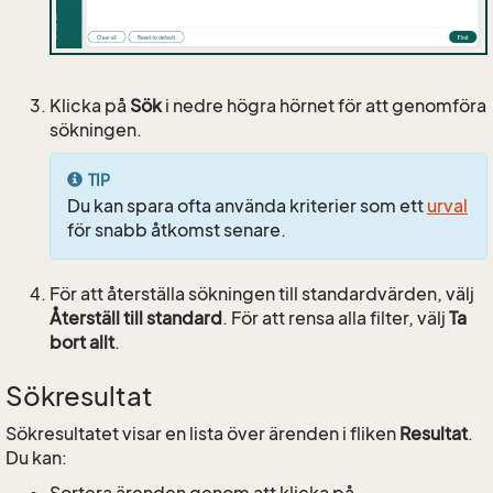
Klicka på
Sök
i nedre högra hörnet för att genomföra
sökningen.
TIP
Du kan spara ofta använda kriterier som ett
urval
för snabb åtkomst senare.
För att återställa sökningen till standardvärden, välj
Återställ till standard
. För att rensa alla filter, välj
Ta
bort allt
.
Sökresultat
Sökresultatet visar en lista över ärenden i fliken
Resultat
.
Du kan:
Sortera ärenden genom att klicka på