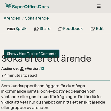
Toggle
navigat
Ärenden
Söka ärende
Språk
Share
Feedback
Edit
Show / Hide Table of Contents
Söka efter ett ärende
person
Audience:
•
Version:
12
• 4 minutes to read
Som kundsupporthandläggare får du många
inkommande samtal och e-postmeddelanden om
väntande eller gamla kundförfrågningar. Det är därför
viktigt att veta hur du snabbt kan hitta ett enskilt ärende
eller grupper av ärenden.