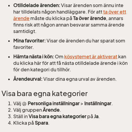
Otilldelade ärenden:
Visar ärenden som ännu inte
har tilldelats någon handläggare. För att
ta över ett
ärende
måste du klicka på
Ta över ärende
, annars
finns risk att någon annan besvarar samma ärende
samtidigt.
Mina favoriter:
Visar de ärenden du har sparat som
favoriter.
Hämta nästa i kön:
Om
kösystemet är aktiverat
kan
du klicka här för att få nästa otilldelade ärende i kön
för den kategori du tillhör.
Ärendeurval:
Visar dina egna urval av ärenden.
Visa bara egna kategorier
Välj
Personliga inställningar
>
Inställningar
.
Välj gruppen
Ärende
.
Ställ in
Visa bara egna kategorier
på
Ja
.
Klicka på
Spara
.