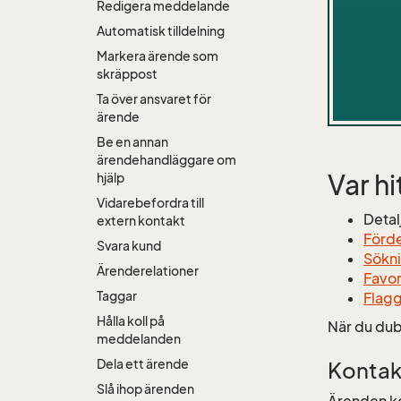
Redigera meddelande
Automatisk tilldelning
Markera ärende som
skräppost
Ta över ansvaret för
ärende
Be en annan
ärendehandläggare om
Var h
hjälp
Vidarebefordra till
Detal
extern kontakt
Förde
Svara kund
Sökn
Ärenderelationer
Favor
Taggar
Flag
Hålla koll på
När du dub
meddelanden
Dela ett ärende
Kontak
Slå ihop ärenden
Ärenden ko