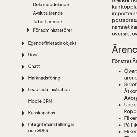
Dela meddelande
kan koppla
importeras
Avsluta ärende
postadress
Ta bort ärende
namnet kan
För administratörer
översikt ö
Egendefinierade objekt
Ären
Urval
Fönstret Ä
Chatt
Övers
ärend
Marknadsföring
Sidof
Lead-administration
Åtkom
Avbr
Mobile CRM
Under
koppl
Kunskapsbas
Flike
På fl
Integritetsinställningar
och GDPR
Flike