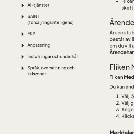
Flike
AI-tjänster
skett
SAINT
Ärend
(försäljningsintelligens)
Ärendets h
ERP
består av ä
Anpassning
om du vill 
Ärendehan
Inställningar och underhåll
Fliken
Språk, översättning och
tidszoner
Fliken
Med
Du kan än
Välj
Välj 
Ange 
Klick
Meddela