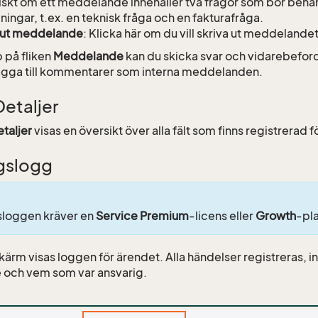
iskt om ett meddelande innehåller två frågor som bör behan
ningar, t.ex. en teknisk fråga och en fakturafråga.
 ut meddelande
: Klicka här om du vill skriva ut meddelandet
 på fliken
Meddelande
kan du skicka svar och vidarebefo
ägga till kommentarer som interna meddelanden.
Detaljer
taljer
visas en översikt över alla fält som finns registrerad f
gslogg
sloggen kräver en
Service Premium
-licens eller
Growth
-pl
ärm visas loggen för ärendet. Alla händelser registreras, in
 och vem som var ansvarig.