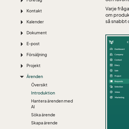
Varje fråga
Kontakt
om produkt
så snabbt o
Kalender
Dokument
E-post
Försäljning
Projekt
Ärenden
Översikt
Introduktion
Hantera ärenden med
AI
Söka ärende
Skapa ärende