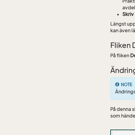
Prakt
avdel
Skriv
Längst upp
kan även l
Fliken 
På fliken
De
Ändrin
NOTE
Ändring
På denna sk
som hände