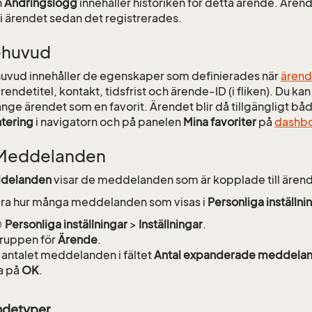
n
Ändringslogg
innehåller historiken för detta ärende. Ärend
 i ärendet sedan det registrerades.
ehuvud
uvud innehåller de egenskaper som definierades när
ärend
rendetitel, kontakt, tidsfrist och ärende-ID (i fliken). Du k
ange ärendet som en favorit. Ärendet blir då tillgängligt bå
tering
i navigatorn och på panelen
Mina favoriter
på
dashb
 Meddelanden
delanden
visar de meddelanden som är kopplade till ärend
dra hur många meddelanden som visas i
Personliga inställni
Personliga inställningar
>
Inställningar
.
gruppen för
Ärende
.
antalet meddelanden i fältet
Antal expanderade meddela
a på
OK
.
ndetyper