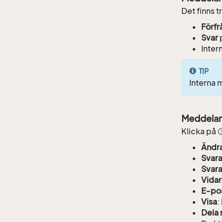
Det finns 
Förfr
Svar
p
Inter
TIP
Interna
Meddelan
Klicka på
Ändr
Svar
Svara
Vida
E-pos
Visa
:
Dela