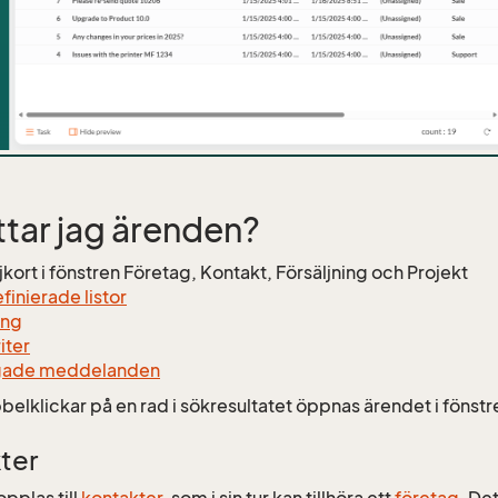
ittar jag ärenden?
jkort i fönstren Företag, Kontakt, Försäljning och Projekt
finierade listor
ing
iter
gade meddelanden
belklickar på en rad i sökresultatet öppnas ärendet i fönst
ter
pplas till
kontakter
, som i sin tur kan tillhöra ett
företag
. De