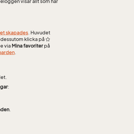
eloggen visar allt som har
et skapades
. Huvudet
an dessutom klicka på
de via
Mina favoriter
på
oarden
.
et.
ngar
:
nden
.