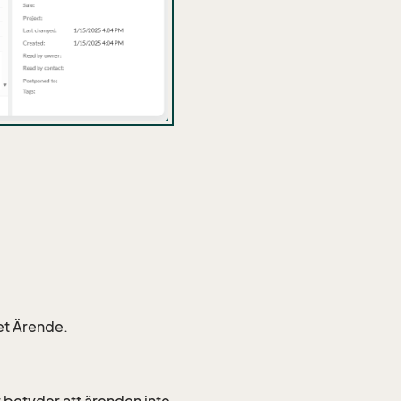
ret Ärende.
t betyder att ärenden inte