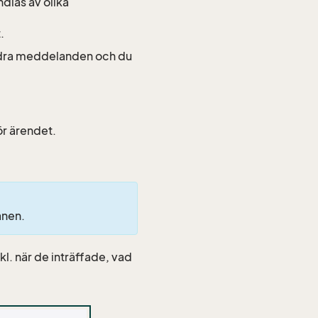
dlas av olika
.
rdra meddelanden och du
ör ärendet.
anen.
kl. när de inträffade, vad