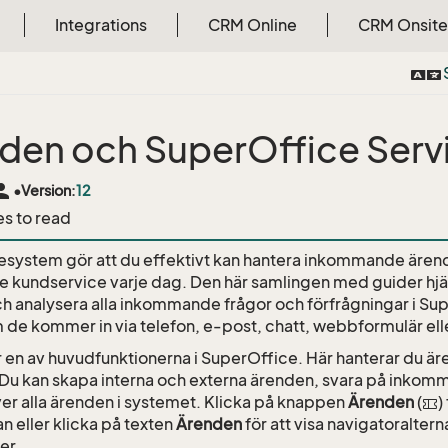
Integrations
CRM Online
CRM Onsite
den och SuperOffice Serv
rson
•
Version:
12
es to read
esystem gör att du effektivt kan hantera inkommande ären
 kundservice varje dag. Den här samlingen med guider hjälp
h analysera alla inkommande frågor och förfrågningar i Su
 de kommer in via telefon, e-post, chatt, webbformulär elle
 en av huvudfunktionerna i SuperOffice. Här hanterar du är
Du kan skapa interna och externa ärenden, svara på inkomm
ver alla ärenden i systemet. Klicka på knappen
Ärenden
(
)
n eller klicka på texten
Ärenden
för att visa navigatoraltern
er.