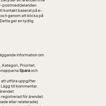
nya e-postmeddelanden
tt kontakt baserat på e-
 och genom att klicka på
Detta ger en tydlig
ndläggande information om
, Kategori, Prioritet,
d knapparna
Spara
och
att utföra uppgifter
 Lägg till kommentar.
ärendet.
 registrerad för ärendet.
de eller relaterade).