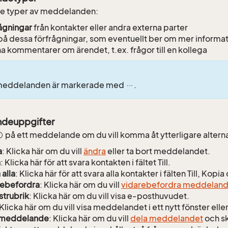
tre typer av meddelanden:
ågningar
från kontakter eller andra externa parter
å dessa förfrågningar, som eventuellt ber om mer informa
na kommentarer om ärendet, t.ex. frågor till en kollega
 meddelanden är markerade med
.
deuppgifter
på ett meddelande om du vill komma åt ytterligare altern
a
: Klicka här om du vill
ändra
eller ta bort meddelandet.
a
: Klicka här för att svara kontakten i fältet Till.
 alla
: Klicka här för att svara alla kontakter i fälten Till, Kop
rebefordra
: Klicka här om du vill
vidarebefordra meddeland
trubrik
: Klicka här om du vill visa e-posthuvudet.
 Klicka här om du vill visa meddelandet i ett nytt fönster eller
 meddelande
: Klicka här om du vill
dela meddelandet
och sk