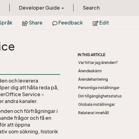
Developer Guide
Search
Språk
Share
Feedback
Edit
ice
IN THIS ARTICLE
Var hittar jag ärenden?
Ärendeskärm
Ärendehantering
den och leverera
er dig att hålla reda på,
Personliga inställningar
perOffice Service –
Din tillgänglighetsstatus
r andra kanaler.
Globala inställningar
enden och förfrågningar i
Relaterat innehåll
ande frågor och få en
 för att öppna
ativ som sökning, historik