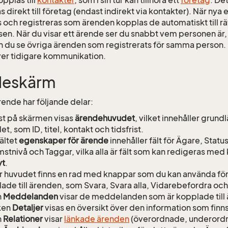
s direkt till företag (endast indirekt via kontakter). När 
 och registreras som ärenden kopplas de automatiskt till rä
en. När du visar ett ärende ser du snabbt vem personen är,
 du se övriga ärenden som registrerats för samma person. 
ver tidigare kommunikation.
deskärm
rende har följande delar:
t på skärmen visas
ärendehuvudet
, vilket innehåller gru
et, som ID, titel, kontakt och tidsfrist.
ältet
egenskaper för ärende
innehåller fält för Ägare, Status
stnivå och Taggar, vilka alla är fält som kan redigeras me
yt
.
 huvudet finns en rad med knappar som du kan använda för 
ade till ärenden, som Svara, Svara alla, Vidarebefordra och
n
Meddelanden
visar de meddelanden som är kopplade till 
iken
Detaljer
visas en översikt över den information som finns
n
Relationer
visar
länkade ärenden
(överordnade, underordna