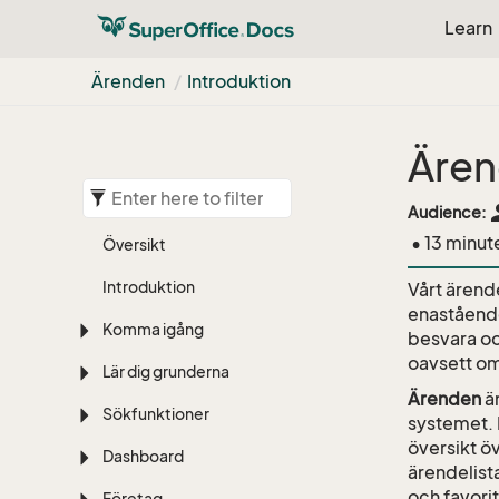
Learn
Ärenden
Introduktion
Ären
pe
Audience:
• 13 minut
Översikt
Introduktion
Vårt ärend
enastående
Komma igång
besvara oc
oavsett om
Lär dig grunderna
Ärenden
är
Sökfunktioner
systemet. 
översikt ö
Dashboard
ärendelista
och favorit
Företag