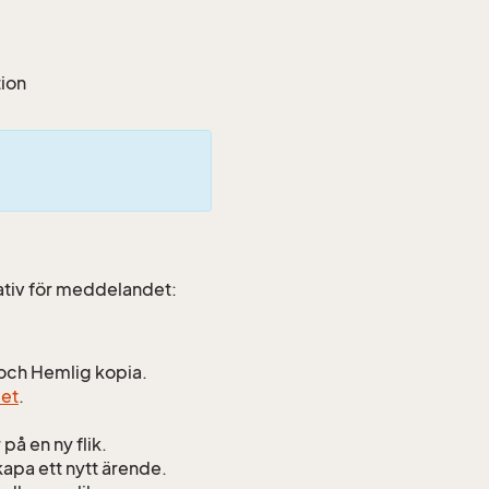
tion
ativ för meddelandet:
ia och Hemlig kopia.
et
.
 på en ny flik.
apa ett nytt ärende.