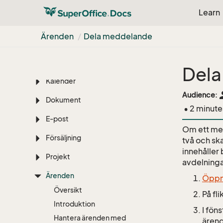
Sökfunktioner
Learn
Dashboard
Ärenden
Dela meddelande
Företag
Kontakt
Dela
Kalender
pe
Audience:
Dokument
• 2 minute
E-post
Om ett med
Försäljning
två och sk
innehåller
Projekt
avdelninga
Ärenden
Öppn
Översikt
På fl
Introduktion
I fön
Hantera ärenden med
ärend