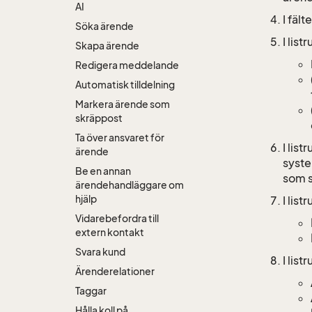
AI
I fält
Söka ärende
I list
Skapa ärende
Redigera meddelande
Automatisk tilldelning
Markera ärende som
skräppost
Ta över ansvaret för
I list
ärende
syste
Be en annan
som st
ärendehandläggare om
hjälp
I list
Vidarebefordra till
extern kontakt
Svara kund
I list
Ärenderelationer
Taggar
Hålla koll på