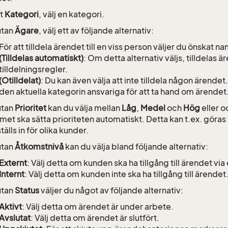
et
Kategori
, välj en kategori.
rutan
Ägare
, välj ett av följande alternativ:
För att tilldela ärendet till en viss person väljer du önskat n
(Tilldelas automatiskt)
: Om detta alternativ väljs, tilldelas 
tilldelningsregler.
(Otilldelat)
: Du kan även välja att inte tilldela någon ärende
den aktuella kategorin ansvariga för att ta hand om ärendet
rutan
Prioritet
kan du välja mellan
Låg
,
Medel
och
Hög
eller o
met ska sätta prioriteten automatiskt. Detta kan t.ex. göras
älls in för olika kunder.
rutan
Åtkomstnivå
kan du välja bland följande alternativ:
Externt
: Välj detta om kunden ska ha tillgång till ärendet vi
Internt
: Välj detta om kunden inte ska ha tillgång till ärendet
rutan
Status
väljer du något av följande alternativ:
Aktivt
: Välj detta om ärendet är under arbete.
Avslutat
: Välj detta om ärendet är slutfört.