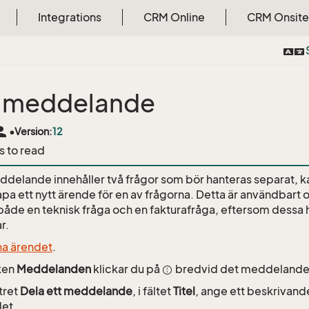
Integrations
CRM Online
CRM Onsite
 meddelande
rson
•
Version:
12
s to read
delande innehåller två frågor som bör hanteras separat, 
apa ett nytt ärende för en av frågorna. Detta är användbar
 både en teknisk fråga och en fakturafråga, eftersom dessa h
r.
a ärendet
.
iken
Meddelanden
klickar du på
bredvid det meddelande d
stret
Dela ett meddelande
, i fältet
Titel
, ange ett beskrivand
et.