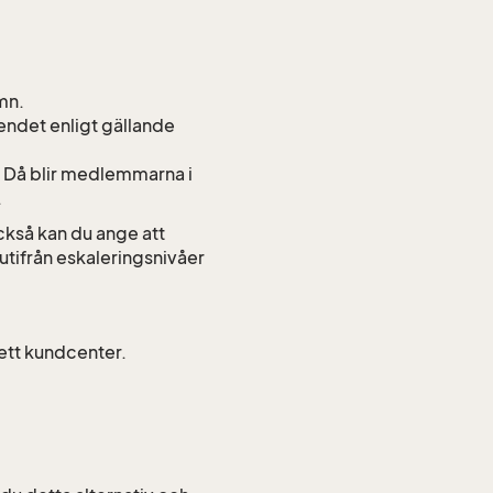
amn.
ärendet enligt gällande
t. Då blir medlemmarna i
.
ckså kan du ange att
 utifrån eskaleringsnivåer
a ett kundcenter.
.