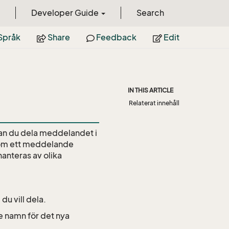
Developer Guide
Search
Språk
Share
Feedback
Edit
IN THIS ARTICLE
Relaterat innehåll
kan du dela meddelandet i
t om ett meddelande
anteras av olika
u vill dela.
e namn för det nya