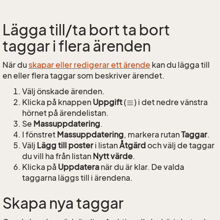
Lägga till/ta bort ta bort
taggar i flera ärenden
När du
skapar eller redigerar ett ärende
kan du lägga till
en eller flera taggar som beskriver ärendet.
Välj önskade ärenden.
Klicka på knappen
Uppgift
(
) i det nedre vänstra
hörnet på ärendelistan.
Se
Massuppdatering
.
I fönstret
Massuppdatering
, markera rutan
Taggar
.
Välj
Lägg till poster
i listan
Åtgärd
och välj de taggar
du vill ha från listan
Nytt värde
.
Klicka på
Uppdatera
när du är klar. De valda
taggarna läggs till i ärendena.
Skapa nya taggar