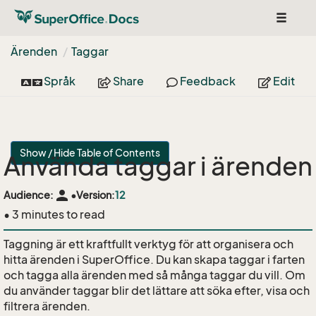
Toggle
navigat
Ärenden
Taggar
Språk
Share
Feedback
Edit
Show / Hide Table of Contents
Använda taggar i ärenden
person
Audience:
•
Version:
12
• 3 minutes to read
Taggning är ett kraftfullt verktyg för att organisera och
hitta ärenden i SuperOffice. Du kan skapa taggar i farten
och tagga alla ärenden med så många taggar du vill. Om
du använder taggar blir det lättare att söka efter, visa och
filtrera ärenden.