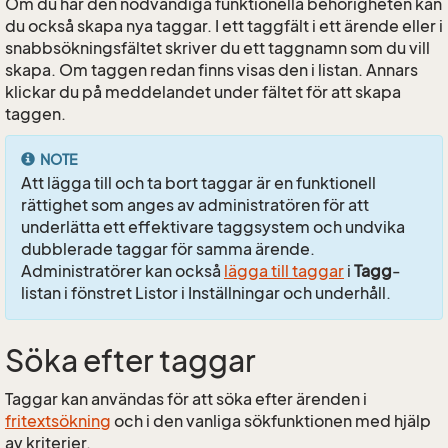
Om du har den nödvändiga funktionella behörigheten kan
du också skapa nya taggar. I ett taggfält i ett ärende eller i
snabbsökningsfältet skriver du ett taggnamn som du vill
skapa. Om taggen redan finns visas den i listan. Annars
klickar du på meddelandet under fältet för att skapa
taggen.
NOTE
Att lägga till och ta bort taggar är en funktionell
rättighet som anges av administratören för att
underlätta ett effektivare taggsystem och undvika
dubblerade taggar för samma ärende.
Administratörer kan också
lägga till taggar
i
Tagg
-
listan i fönstret Listor i Inställningar och underhåll.
Söka efter taggar
Taggar kan användas för att söka efter ärenden i
fritextsökning
och i den vanliga sökfunktionen med hjälp
av kriterier.