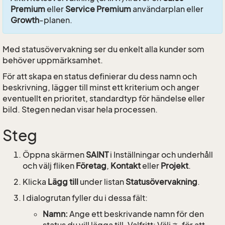
Premium
eller
Service Premium
användarplan eller
Growth
-planen.
Med statusövervakning ser du enkelt alla kunder som
behöver uppmärksamhet.
För att skapa en status definierar du dess namn och
beskrivning, lägger till minst ett kriterium och anger
eventuellt en prioritet, standardtyp för händelse eller
bild. Stegen nedan visar hela processen.
Steg
Öppna skärmen
SAINT
i Inställningar och underhåll
och välj fliken
Företag
,
Kontakt
eller
Projekt
.
Klicka
Lägg till
under listan
Statusövervakning
.
I dialogrutan fyller du i dessa fält:
Namn:
Ange ett beskrivande namn för den