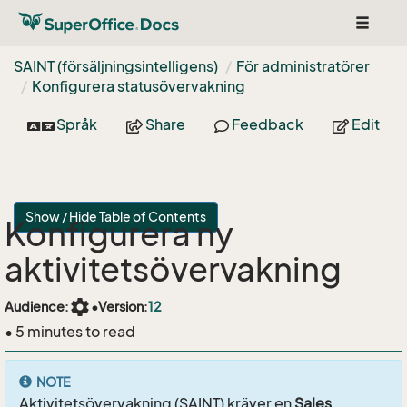
Toggle
navigat
SAINT (försäljningsintelligens)
För administratörer
Konfigurera statusövervakning
Språk
Share
Feedback
Edit
Show / Hide Table of Contents
Konfigurera ny
aktivitetsövervakning
settings
Audience:
•
Version:
12
• 5 minutes to read
NOTE
Aktivitetsövervakning (SAINT) kräver en
Sales