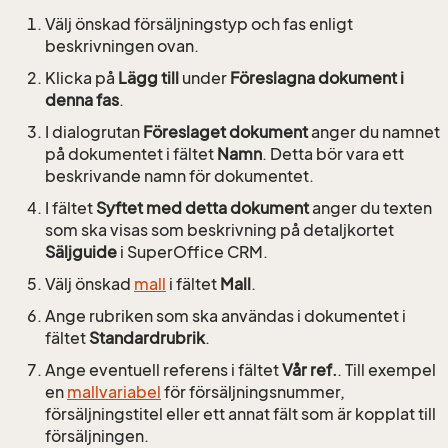
Välj önskad försäljningstyp och fas enligt
beskrivningen ovan.
Klicka på
Lägg till
under
Föreslagna dokument i
denna fas
.
I dialogrutan
Föreslaget dokument
anger du namnet
på dokumentet i fältet
Namn
. Detta bör vara ett
beskrivande namn för dokumentet.
I fältet
Syftet med detta dokument
anger du texten
som ska visas som beskrivning på detaljkortet
Säljguide
i SuperOffice CRM.
Välj önskad
mall
i fältet
Mall
.
Ange rubriken som ska användas i dokumentet i
fältet
Standardrubrik
.
Ange eventuell referens i fältet
Vår ref.
. Till exempel
en
mallvariabel
för försäljningsnummer,
försäljningstitel eller ett annat fält som är kopplat till
försäljningen.