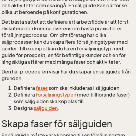
och aktiviteter som ska ingå. En säljguide kan därför se
olika ut beroende på konfigurationen.
Det bästa sättet att definiera ert arbetsflöde är att först
diskutera och komma överens om bästa praxis för er
försäljningsprocess. Om ditt företag har olika
säljprocesser kan du skapa flera försäljningstyper med
guider. Till exempel kan du ha en försäljningstyp med
guide för prospekt, en för befintliga kunder och en för
långsiktiga affärer med många faser och aktiviteter.
Den här proceduren visar hur du skapar en säljguide från
grunden.
Definiera
faser
som ska inkluderas i säljguiden.
Definiera
försäljningstypen
(med tillhörande faser)
som säljguiden ska kopplas till.
Designa
säljguiden
.
Skapa faser för säljguiden
En säljguide måste vara kopplad till en försäljningstyp,