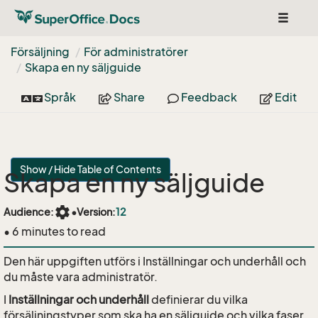
Toggle
navigat
Försäljning
För administratörer
Skapa en ny säljguide
Språk
Share
Feedback
Edit
Show / Hide Table of Contents
Skapa en ny säljguide
settings
Audience:
•
Version:
12
• 6 minutes to read
Den här uppgiften utförs i Inställningar och underhåll och
du måste vara administratör.
I
Inställningar och underhåll
definierar du vilka
försäljningstyper som ska ha en säljguide och vilka faser