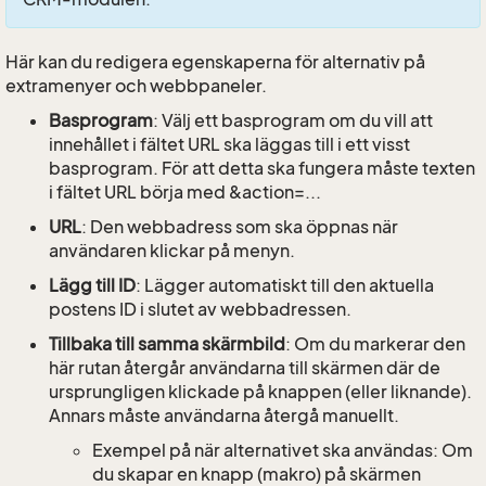
Här kan du redigera egenskaperna för alternativ på
extramenyer och webbpaneler.
Basprogram
: Välj ett basprogram om du vill att
innehållet i fältet URL ska läggas till i ett visst
basprogram. För att detta ska fungera måste texten
i fältet URL börja med &action=...
URL
: Den webbadress som ska öppnas när
användaren klickar på menyn.
Lägg till ID
: Lägger automatiskt till den aktuella
postens ID i slutet av webbadressen.
Tillbaka till samma skärmbild
: Om du markerar den
här rutan återgår användarna till skärmen där de
ursprungligen klickade på knappen (eller liknande).
Annars måste användarna återgå manuellt.
Exempel på när alternativet ska användas: Om
du skapar en knapp (makro) på skärmen