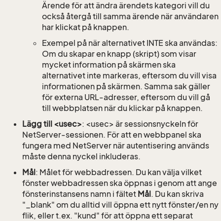
Ärende för att ändra ärendets kategori vill du
också återgå till samma ärende när användaren
har klickat på knappen.
Exempel på när alternativet INTE ska användas:
Om du skapar en knapp (skript) som visar
mycket information på skärmen ska
alternativet inte markeras, eftersom du vill visa
informationen på skärmen. Samma sak gäller
för externa URL-adresser, eftersom du vill gå
till webbplatsen när du klickar på knappen.
Lägg till <usec>
: <usec> är sessionsnyckeln för
NetServer-sessionen. För att en webbpanel ska
fungera med NetServer när autentisering används
måste denna nyckel inkluderas.
Mål
: Målet för webbadressen. Du kan välja vilket
fönster webbadressen ska öppnas i genom att ange
fönsterinstansens namn i fältet
Mål
. Du kan skriva
"_blank" om du alltid vill öppna ett nytt fönster/en ny
flik, eller t.ex. "kund" för att öppna ett separat