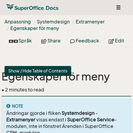
Toggle
navigat
Anpassning
Systemdesign
Extramenyer
Egenskaper för meny
Språk
Share
Feedback
Edit
Show / Hide Table of Contents
Egenskaper för meny
• 2 minutes to read
NOTE
Ändringar gjorde i fliken
Systemdesign
-
Extramenyer
visas endast i
SuperOffice Service
-
modulen, inte in fönstret Ärenden i SuperOffice
CRM-modulen.