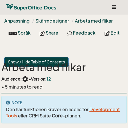
Toggle
navigat
Anpassning
Skärmdesigner
Arbeta med flikar
Språk
Share
Feedback
Edit
Show / Hide Table of Contents
Arbeta med flikar
settings
Audience:
•
Version:
12
• 5 minutes to read
NOTE
Den här funktionen kräver en licens för
Development
Tools
eller CRM Suite
Core
-planen.