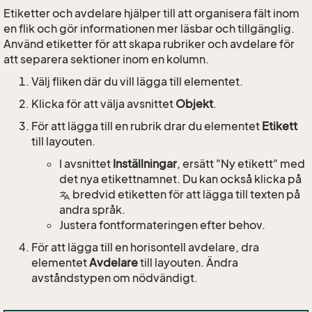
Etiketter och avdelare hjälper till att organisera fält inom
en flik och gör informationen mer läsbar och tillgänglig.
Använd etiketter för att skapa rubriker och avdelare för
att separera sektioner inom en kolumn.
Välj fliken där du vill lägga till elementet.
Klicka för att välja avsnittet
Objekt
.
För att lägga till en rubrik drar du elementet
Etikett
till layouten.
I avsnittet
Inställningar
, ersätt "Ny etikett" med
det nya etikettnamnet. Du kan också klicka på
bredvid etiketten för att lägga till texten på
andra språk.
Justera fontformateringen efter behov.
För att lägga till en horisontell avdelare, dra
elementet
Avdelare
till layouten. Ändra
avståndstypen om nödvändigt.