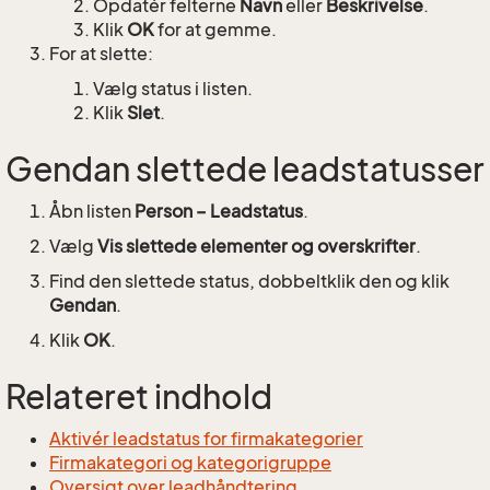
Opdatér felterne
Navn
eller
Beskrivelse
.
Klik
OK
for at gemme.
For at slette:
Vælg status i listen.
Klik
Slet
.
Gendan slettede leadstatusser
Åbn listen
Person – Leadstatus
.
Vælg
Vis slettede elementer og overskrifter
.
Find den slettede status, dobbeltklik den og klik
Gendan
.
Klik
OK
.
Relateret indhold
Aktivér leadstatus for firmakategorier
Firmakategori og kategorigruppe
Oversigt over leadhåndtering