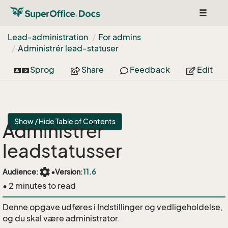
Toggle
navigat
Lead-administration
For admins
Administrér lead-statuser
Sprog
Share
Feedback
Edit
Show / Hide Table of Contents
Administrér
leadstatusser
settings
Audience:
•
Version:
11.6
• 2 minutes to read
Denne opgave udføres i Indstillinger og vedligeholdelse,
og du skal være administrator.