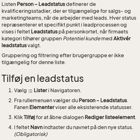
Listen
Person – Leadstatus
definerer de
kvalificeringsstadier, der er tilgængelige for salgs- og
marketingteams, når de arbejder med leads. Hver status
repræsenterer et specifikt punkt i leadprocessen og
vises i feltet
Leadstatus
på personkortet, når firmaets
kategori tilhører gruppen
Potentiel kunde
med
Aktivér
leadstatus
valgt.
Gruppering og filtrering efter brugergruppe er ikke
tilgængelig for denne liste.
Tilføj en leadstatus
Vælg
Lister
i Navigatoren.
Fra rullemenuen vælger du
Person – Leadstatus
.
Fanen
Elementer
viser alle eksisterende statusser.
Klik
Tilføj
for at åbne dialogen
Rediger listeelement
.
I feltet
Navn
indtaster du navnet på den nye status.
(Obligatorisk)