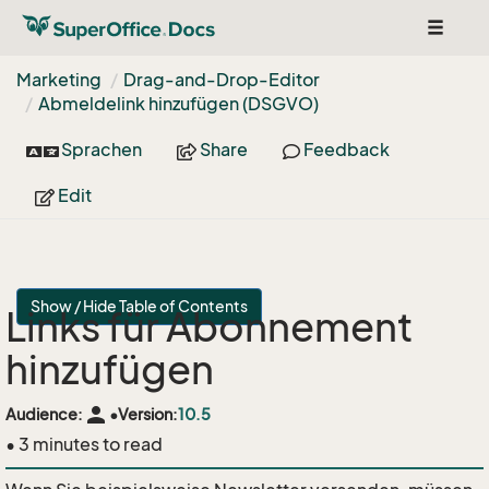
Toggle
navigat
Marketing
Drag-and-Drop-Editor
Abmeldelink hinzufügen (DSGVO)
Sprachen
Share
Feedback
Edit
Show / Hide Table of Contents
Links für Abonnement
hinzufügen
person
Audience:
•
Version:
10.5
• 3 minutes to read