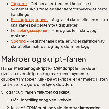
Triggere
– Definer at en bestemt hendelse i
systemet skal utløse én eller flere forhåndsdefinerte
handlinger.
Planlagte oppgaver
– Angi at et skript eller en makro
skal kjøres på bestemte tidspunkter.
Feilsøkingssesjoner
– Finn og løs feil i skript og
makroer.
Sporing
– Registrer alle detaljer under kjøringen av
skript eller makroer og lagre dem i en logg.
Makroer og skript-fanen
I fanen
Makroer og skript
for
CRMScript
finner du en
oversikt over skriptene og makroene i systemet,
gruppert i mapper. Klikk på et skript eller en makro i listen
for å vise, redigere eller kjøre det/den.
Slik går du til fanen
Makroer og skript
:
Gå til
Innstillinger og vedlikehold
.
Klikk på
CRMScript
, og velg deretter
kategorien