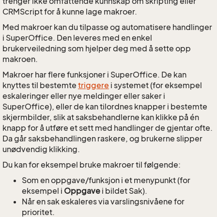
trenger ikke omfattende kunnskap om skripting eller
CRMScript for å kunne lage makroer.
Med makroer kan du tilpasse og automatisere handlinger
i SuperOffice. Den leveres med en enkel
brukerveiledning som hjelper deg med å sette opp
makroen.
Makroer har flere funksjoner i SuperOffice. De kan
knyttes til bestemte
triggere
i systemet (for eksempel
eskaleringer eller nye meldinger eller saker i
SuperOffice), eller de kan tilordnes knapper i bestemte
skjermbilder, slik at saksbehandlerne kan klikke på én
knapp for å utføre et sett med handlinger de gjentar ofte.
Da går saksbehandlingen raskere, og brukerne slipper
unødvendig klikking.
Du kan for eksempel bruke makroer til følgende:
Som en oppgave/funksjon i et menypunkt (for
eksempel i
Oppgave
i bildet Sak).
Når en sak eskaleres via varslingsnivåene for
prioritet.