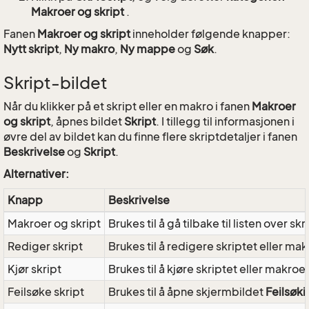
Makroer og skript
.
Fanen
Makroer og skript
inneholder følgende knapper:
Nytt skript
,
Ny makro
,
Ny mappe
og
Søk
.
Skript-bildet
Når du klikker på et skript eller en makro i fanen
Makroer
og skript
, åpnes bildet
Skript
. I tillegg til informasjonen i
øvre del av bildet kan du finne flere skriptdetaljer i fanen
Beskrivelse
og
Skript
.
Alternativer:
Knapp
Beskrivelse
Makroer og skript
Brukes til å gå tilbake til listen over s
Rediger skript
Brukes til å redigere skriptet eller ma
Kjør skript
Brukes til å kjøre skriptet eller makro
Feilsøke skript
Brukes til å åpne skjermbildet
Feilsøki