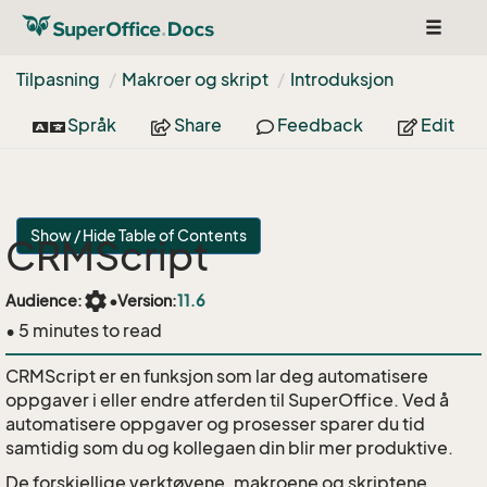
Toggle
navigat
Tilpasning
Makroer og skript
Introduksjon
Språk
Share
Feedback
Edit
Show / Hide Table of Contents
CRMScript
settings
Audience:
•
Version:
11.6
• 5 minutes to read
CRMScript er en funksjon som lar deg automatisere
oppgaver i eller endre atferden til SuperOffice. Ved å
automatisere oppgaver og prosesser sparer du tid
samtidig som du og kollegaen din blir mer produktive.
De forskjellige verktøyene, makroene og skriptene,