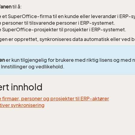
fanen
til å:
 et SuperOffice-firma til en kunde eller leverandør i ERP-
 personer til tilsvarende personer i ERP-systemet.
 SuperOffice-prosjekter til prosjekter i ERP-systemet.
gen er opprettet, synkroniseres data automatisk eller ved 
en
er kun tilgjengelig for brukere med riktig lisens og med 
i Innstillinger og vedlikehold.
ert innhold
 firmaer, personer og prosjekter til ERP-aktører
iver synkronisering