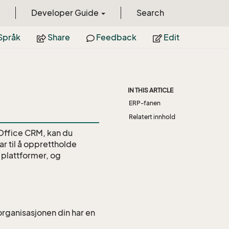
Developer Guide
Search
Språk
Share
Feedback
Edit
IN THIS ARTICLE
ERP-fanen
Relatert innhold
rOffice CRM, kan du
r til å opprettholde
 plattformer, og
rganisasjonen din har en