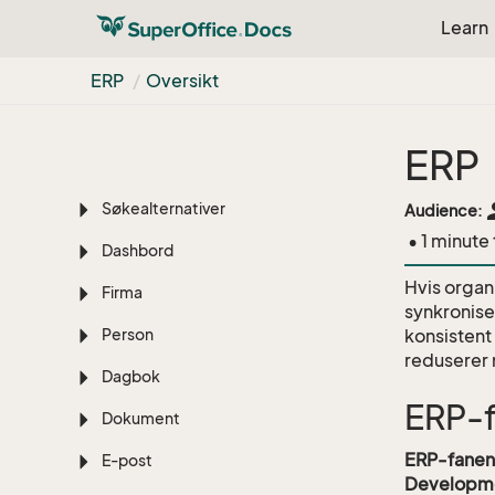
Learn
Oversikt
ERP
Oversikt
Introduksjon
Komme i gang
ERP
Lær det grunnleggende
pe
Søkealternativer
Audience:
• 1 minute
Dashbord
Hvis organ
Firma
synkronise
Person
konsistent
reduserer 
Dagbok
ERP-
Dokument
ERP-fanen
E-post
Developme