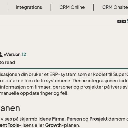
Integrations
CRM Online
CRM Onsite
rson
•
Version:
12
 to read
isasjonen din bruker et ERP-system som er koblet til Supe
re data mellom de to systemene. Denne integrasjonen bidra
 informasjon om firmaer, personer og prosjekter på tvers av
manuelle oppdateringer og feil.
fanen
vises på skjermbildene
Firma
,
Person
og
Prosjekt
dersom o
nt Tools
-lisens eller
Growth
-planen.