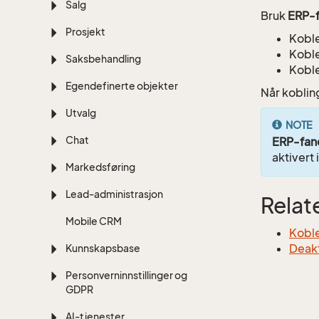
Salg
Bruk
ERP-
Prosjekt
Koble
Koble
Saksbehandling
Koble
Egendefinerte objekter
Når koblin
Utvalg
NOTE
Chat
ERP-fan
aktivert 
Markedsføring
Lead-administrasjon
Relat
Mobile CRM
Koble
Deakt
Kunnskapsbase
Personverninnstillinger og
GDPR
AI-tjenester