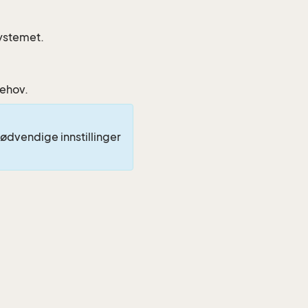
systemet.
behov.
nødvendige innstillinger