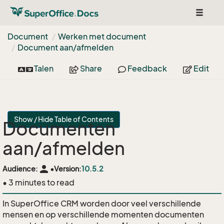
Toggle
navigat
Document
Werken met document
Document aan/afmelden
Talen
Share
Feedback
Edit
Show / Hide Table of Contents
Documenten
aan/afmelden
person
Audience:
•
Version:
10.5.2
• 3 minutes to read
In SuperOffice CRM worden door veel verschillende
mensen en op verschillende momenten documenten