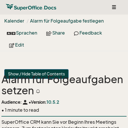
Toggle
navigat
Kalender
Alarm für Folgeaufgabe festlegen
Sprachen
Share
Feedback
Edit
Show / Hide Table of Contents
Alarm für Folgeaufgaben
setzen
person
Audience:
•
Version:
10.5.2
• 1 minute to read
SuperOffice CRM kann Sie vor Beginn Ihres Meetings