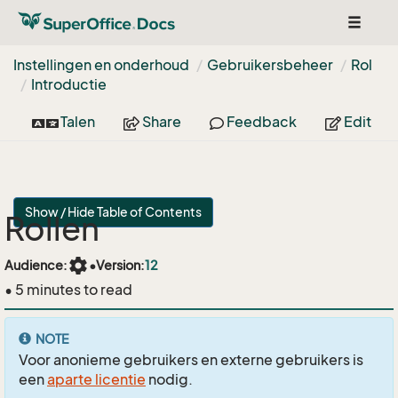
Toggle
navigat
Instellingen en onderhoud
Gebruikersbeheer
Rol
Introductie
Talen
Share
Feedback
Edit
Show / Hide Table of Contents
Rollen
settings
Audience:
•
Version:
12
• 5 minutes to read
NOTE
Voor anonieme gebruikers en externe gebruikers is
een
aparte licentie
nodig.