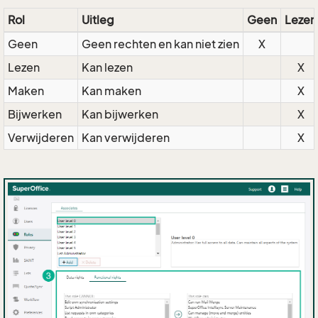
Rol
Uitleg
Geen
Lezen
Geen
Geen rechten en kan niet zien
X
Lezen
Kan lezen
X
Maken
Kan maken
X
Bijwerken
Kan bijwerken
X
Verwijderen
Kan verwijderen
X