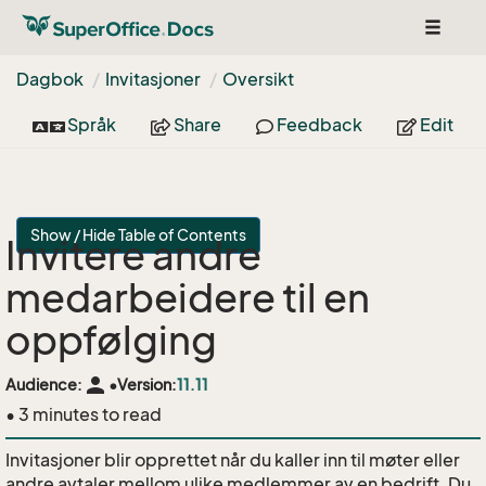
Toggle
navigat
Dagbok
Invitasjoner
Oversikt
Språk
Share
Feedback
Edit
Show / Hide Table of Contents
Invitere andre
medarbeidere til en
oppfølging
person
Audience:
•
Version:
11.11
• 3 minutes to read
Invitasjoner blir opprettet når du kaller inn til møter eller
andre avtaler mellom ulike medlemmer av en bedrift. Du