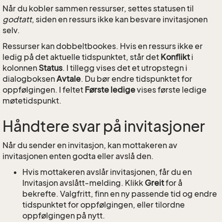
Når du kobler sammen ressurser, settes statusen til
godtatt
, siden en ressurs ikke kan besvare invitasjonen
selv.
Ressurser kan dobbeltbookes. Hvis en ressurs ikke er
ledig på det aktuelle tidspunktet, står det
Konflikt
i
kolonnen
Status
. I tillegg vises det et utropstegn i
dialogboksen
Avtale
. Du bør endre tidspunktet for
oppfølgingen. I feltet
Første ledige
vises første ledige
møtetidspunkt.
Håndtere svar på invitasjoner
Når du sender en invitasjon, kan mottakeren av
invitasjonen enten godta eller avslå den.
Hvis mottakeren avslår invitasjonen, får du en
Invitasjon avslått-melding. Klikk
Greit
for å
bekrefte. Valgfritt, finn en ny passende tid og endre
tidspunktet for oppfølgingen, eller tilordne
oppfølgingen på nytt.