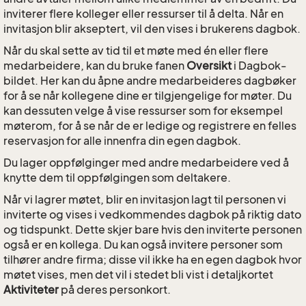
inviterer flere kolleger eller ressurser til å delta. Når en
invitasjon blir akseptert, vil den vises i brukerens dagbok.
Når du skal sette av tid til et møte med én eller flere
medarbeidere, kan du bruke fanen
Oversikt
i Dagbok-
bildet. Her kan du åpne andre medarbeideres dagbøker
for å se når kollegene dine er tilgjengelige for møter. Du
kan dessuten velge å vise ressurser som for eksempel
møterom, for å se når de er ledige og registrere en felles
reservasjon for alle innenfra din egen dagbok.
Du lager oppfølginger med andre medarbeidere ved å
knytte dem til oppfølgingen som deltakere.
Når vi lagrer møtet, blir en invitasjon lagt til personen vi
inviterte og vises i vedkommendes dagbok på riktig dato
og tidspunkt. Dette skjer bare hvis den inviterte personen
også er en kollega. Du kan også invitere personer som
tilhører andre firma; disse vil ikke ha en egen dagbok hvor
møtet vises, men det vil i stedet bli vist i detaljkortet
Aktiviteter
på deres personkort.